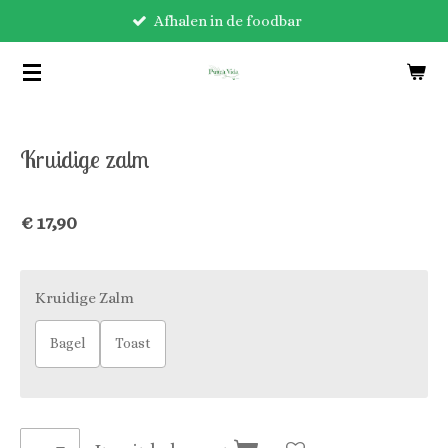
Afhalen in de foodbar
Ga
direct
naar
de
hoofdinhoud
Kruidige zalm
€ 17,90
Kruidige Zalm
Bagel
Toast