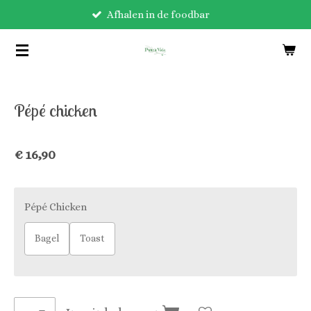
Afhalen in de foodbar
Ga
direct
naar
de
hoofdinhoud
Pépé chicken
€ 16,90
Pépé Chicken
Bagel
Toast