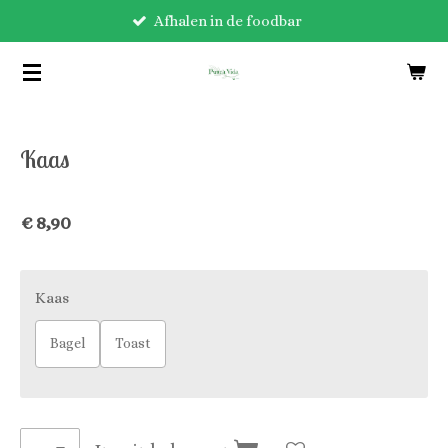
Afhalen in de foodbar
Ga
direct
naar
de
hoofdinhoud
Kaas
€ 8,90
Kaas
Bagel
Toast